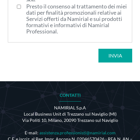
Presto il consenso al trattamento dei miei
dati per finalità promozionali relative ai
Servizi offerti da Namirial e sui prodotti
formativi e informativi di Namirial
Professional.
INVIA
CONTATTI
NAMIRIAL S.p.A
Local Business Unit di Trezzano sul Naviglio (MI)
Via Politi 10, Milano, 20090 Trezzano sul Naviglio
E-mail:
assistenza.professionisti@namirial.com
C.F. e iscriz. al Reg. Impr. Ancona N. 02046570426 - REA N. AN –